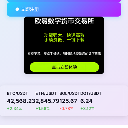
● 立即注册
BTC/USDT
ETH/USDT
SOL/USDT
DOT/USDT
42,568.23
2,845.79
125.67
6.24
+2.34%
+1.56%
-0.78%
+3.12%